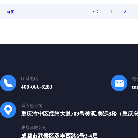
首页
<<
1
2
联系电话
电
400-066-8283
ta
重庆总公司
重庆渝中区经纬大道789号美源.美源8楼（重庆
成都律蛙公司
成都市武侯区双丰西路6号3-4层