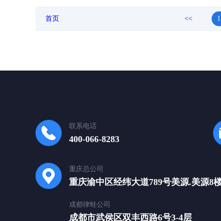
首页
<<
1
联系电话
400-066-8283
重庆总公司
重庆渝中区经纬大道789号美源.美源8
成都律蛙公司
成都市武侯区双丰西路6号3-4层