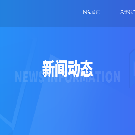
网站首页
关于我
智慧司法建设
·全域公
智慧法院建设
·要素式审
网上法律顾问
·律蛙法管