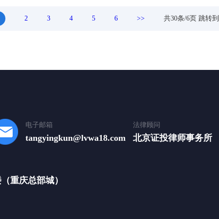
2
3
4
5
6
>>
共
30
条/
6
页 跳转到
电子邮箱
法律顾问
tangyingkun@lvwa18.com
北京证投律师事务所
楼（重庆总部城）