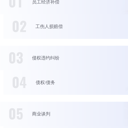
01
员工经济补偿
02
工伤人损赔偿
03
侵权违约纠纷
04
债权/债务
05
商业谈判