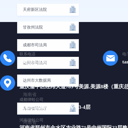
天府新区法院
甘孜州法院
成都市司法局
联系电话
电
400-066-8283
ta
达州市司法局
重庆总公司
达州市大数据局
重庆渝中区经纬大道789号美源.美源8楼（重庆
海南省
成都律蛙公司
成都市武侯区双丰西路6号3-4层
海南省司法厅
河南律蛙公司
河南省
河南省郑州市金水区农业路71号中州国际23层豫辉